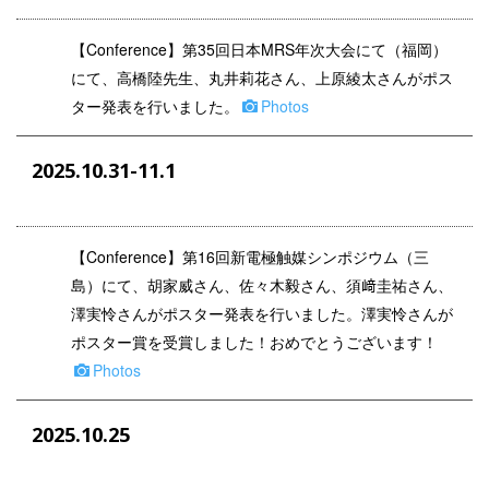
【
Conference
】第35回日本MRS年次大会にて（福岡）
にて、高橋陸先生、丸井莉花さん、上原綾太さんがポス
ター発表を行いました。
Photos
2025.10.31-11.1
【
Conference
】
第
16
回新電極触媒シンポジウム（三
島）にて、胡家威さん、佐々木毅さん、須﨑圭祐さん、
澤
実怜
さんがポスター発表を行いました。澤
実怜
さんが
ポスター賞を受賞しました！おめでとうございます！
Photos
2025.10.25