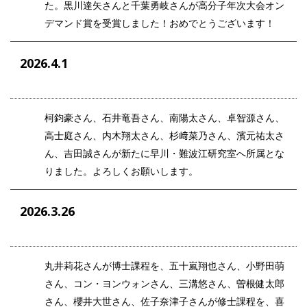
た。黒川達矢さんと千葉勇岐さんが高分子年次大会オン
デマンド賞を受賞しました！おめでとうございます！
2026.4.1
柯鈞豪さん、石井竜吾
さん、
南陽太さん、卓智源さん、
高士庭さん、内木翔太さん、杉﨑菜乃さん、濱元祐太さ
ん、吉田誠さん
が
新たに早川・難波江研究室へ所属とな
りました。よろしくお願いします。
2026.3.26
丸井莉花さんが博士課程を、五十嵐翔也さん、小野田萌
さん、コン・ヨンウォンさん、三溝悠さん、曽根健太郎
さん、
櫻井大世さん、
佐子奈津子さんが修士課程を、
喜