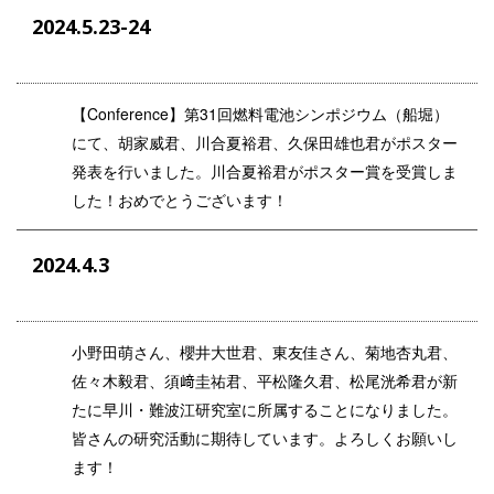
2024.5.23-24
【
Conference
】第
31
回燃料電池シンポジウム（船堀）
にて、胡家威君、川合夏裕君、久保田雄也君がポスター
発表を行いました。川合夏裕君がポスター賞を受賞しま
した！おめでとうございます！
2024.4.3
小野田萌さん、櫻井大世君、東友佳さん、菊地杏丸君、
佐々木毅君、須﨑圭祐君、平松隆久君、松尾洸希君が新
たに早川・難波江研究室に所属することになりました。
皆さんの研究活動に期待しています。よろしくお願いし
ます！