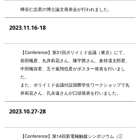
榑谷仁志君の博士論文発表会が行われました。
2023.11.16-18
【
Conference
】
第
31
回ポリイミド会議（東京）にて、
前田颯君、丸井莉花さん、陳宇茜さん、倉持凜太郎君、
中田颯弥君、五十嵐翔也君がポスター発表を行いまし
た。
また、ポリイミド会議付設国際学生ワークショップで丸
井莉花さん、孔永遠さんが口頭発表を行いました。
2023.10.27-28
【
Conference
】
第
14
回新電極触媒シンポジウム（三