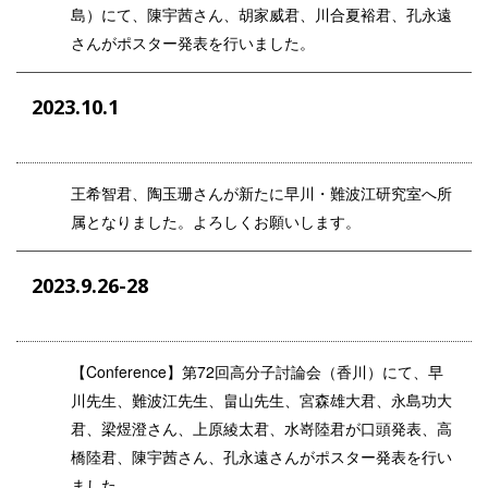
島）にて、陳宇茜さん、胡家威君、川合夏裕君、孔永遠
さんがポスター発表を行いました。
2023.10.1
王希智君、陶玉珊さんが新たに早川・難波江研究室へ所
属となりました。よろしくお願いします。
2023.9.26-28
【Conference】​第72回高分子討論会（香川）にて、早
川先生、難波江先生、畠山先生、宮森雄大君、永島功大
君、梁煜澄さん、上原綾太君、水嵜陸君が口頭発表、高
橋陸君、陳宇茜さん、孔永遠さんがポスター発表を行い
ました。